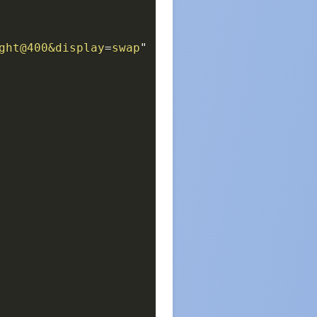
ght@400&display
=
swap
"
rel
=
"
stylesheet
"
>