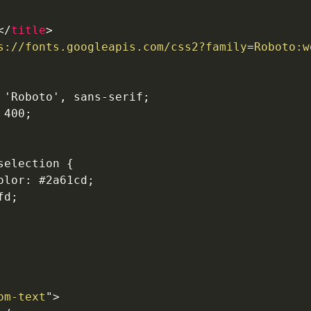
</
title
>
s://fonts.googleapis.com/css2?family
=
Roboto:w
 'Roboto', sans-serif;

400;

election {

lor: #2a61cd;

d;

om-text
"
>