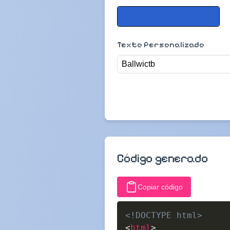
Texto Personalizado
Código generado
Copiar código
<!DOCTYPE html>
<
html
>