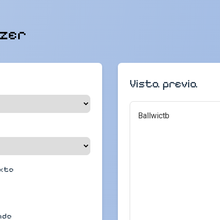
izer
Vista previa
Ballwictb
exto
ndo