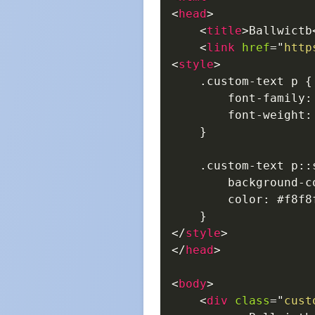
<
head
>
<
title
>
Ballwictb
<
link
href
=
"
http
<
style
>
    .custom-text p {

        font-family:
        font-weight: 
    }

    .custom-text p::s
        background-co
        color: #f8f8f
</
style
>
</
head
>
<
body
>
<
div
class
=
"
cust